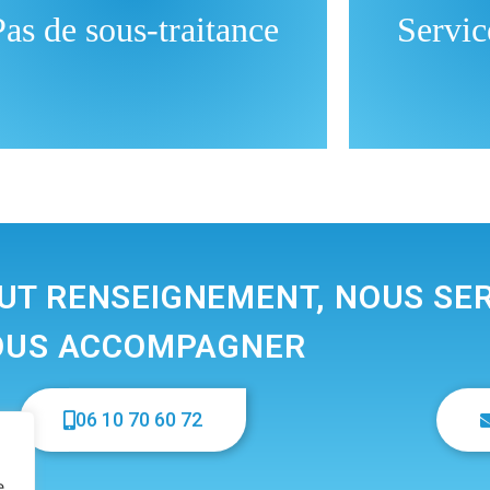
Pas de sous-traitance
Service
une prestation dans le délai
du cadre de Fr
initialement prévu.
assuré du 
engagements 
T RENSEIGNEMENT, NOUS SER
OUS ACCOMPAGNER
06 10 70 60 72
e