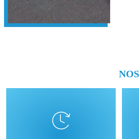
NOS
Nou
e
ven