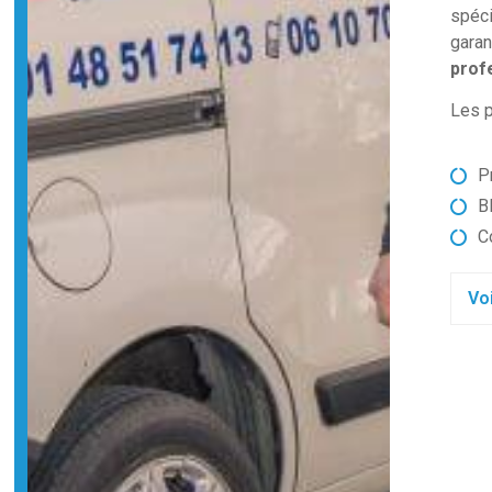
spéci
garan
prof
Les p
P
B
C
Voi