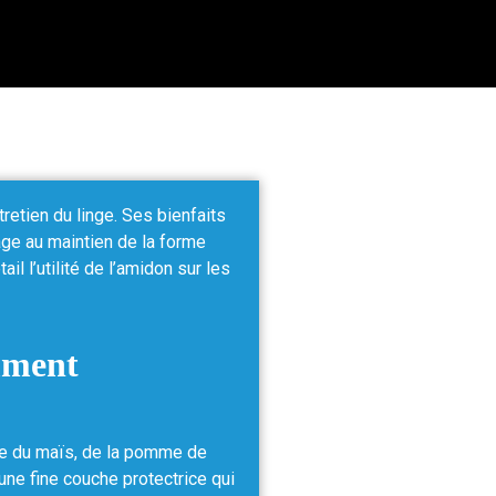
tretien du linge. Ses bienfaits
age au maintien de la forme
il l’utilité de l’amidon sur les
mment
te du maïs, de la pomme de
e une fine couche protectrice qui