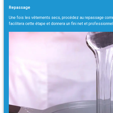
Repassage
Une fois les vêtements secs, procédez au repassage comm
facilitera cette étape et donnera un fini net et professionnel