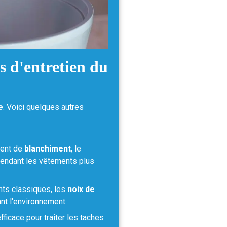
s d'entretien du
e
. Voici quelques autres
gent de
blanchiment
, le
, rendant les vêtements plus
nts classiques, les
noix de
ant l'environnement.
efficace pour traiter les taches