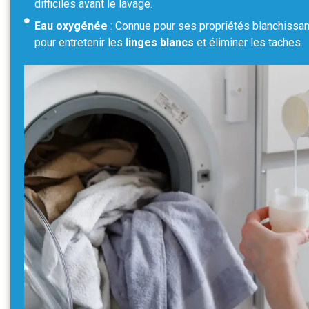
difficiles avant le lavage.
Eau oxygénée
: Connue pour ses propriétés blanchissan
pour entretenir les
linges blancs
et éliminer les taches.