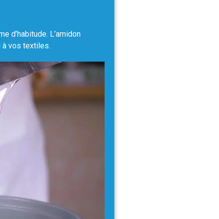
e d’habitude. L’amidon
 à vos textiles.