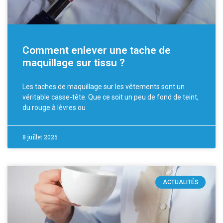
Comment enlever une tache de
maquillage sur tissu ?
Les taches de maquillage sur les vêtements sont un
véritable casse-tête. Que ce soit un peu de fond de teint,
du rouge à lèvres ou
8 juillet 2025
ACTUALITÉS