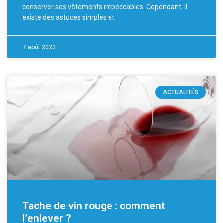
conserver ses vêtements impeccables. Cependant, il
existe des astuces simples et
7 août 2023
ACTUALITÉS
Tache de vin rouge : comment
l’enlever ?