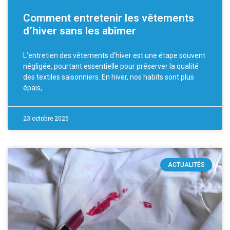
Comment entretenir les vêtements
d’hiver sans les abîmer
L’entretien des vêtements d’hiver est une étape souvent
négligée, pourtant essentielle pour préserver la qualité
des textiles saisonniers. En hiver, nos habits sont plus
épais,
23 octobre 2025
ACTUALITÉS