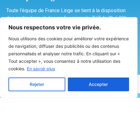
Toute l’équipe de France Linge se tient à la disposition
des particuliers et des professionnels 7j/7 de 9h à 22h.
Profitez de nos tarifs imbattables de pressing, repassage
Nous respectons votre vie privée.
ou blanchisserie. Gagnez du temps en faisant appel à une
Nous utilisons des cookies pour améliorer votre expérience
société soucieuse de l’environnement et de la qualité de
de navigation, diffuser des publicités ou des contenus
ses produits.
personnalisés et analyser notre trafic. En cliquant sur «
Qui plus est, notre service de livraison et de récupération
Tout accepter », vous consentez à notre utilisation des
vous permettra de vous atteler à d’autres tâches
cookies.
En savoir plus
quotidiennes. Consultez nos tarifs afin de vous lancer
dans cette merveilleuse collaboration avec nous !
Rejeter
Accepter
Nous nous ferons un plaisir de vous faire un devis
personnalisé à Créteil !