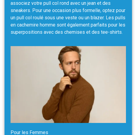
associez votre pull col rond avec un jean et des
sneakers. Pour une occasion plus formelle, optez pour
un pull col roulé sous une veste ou un blazer. Les pulls
en cachemire homme sont également parfaits pour les
superpositions avec des chemises et des tee-shirts.
Pour les Femmes