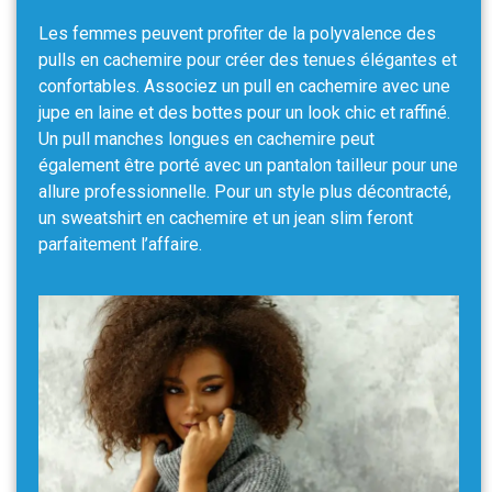
Les femmes peuvent profiter de la polyvalence des
pulls en cachemire pour créer des tenues élégantes et
confortables. Associez un pull en cachemire avec une
jupe en laine et des bottes pour un look chic et raffiné.
Un pull manches longues en cachemire peut
également être porté avec un pantalon tailleur pour une
allure professionnelle. Pour un style plus décontracté,
un sweatshirt en cachemire et un jean slim feront
parfaitement l’affaire.